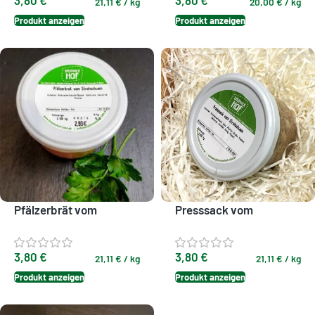
21,11
€
/
kg
20,00
€
/
kg
Produkt anzeigen
Produkt anzeigen
Pfälzerbrät vom
Presssack vom
Strohschwein
Strohschwein
3,80
€
3,80
€
21,11
€
/
kg
21,11
€
/
kg
Produkt anzeigen
Produkt anzeigen