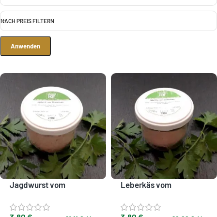
NACH PREIS FILTERN
Anwenden
Jagdwurst vom
Leberkäs vom
Strohschwein
Strohschwein
3,80
€
3,80
€