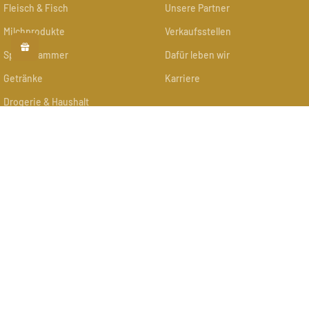
Fleisch & Fisch
Unsere Partner
Milchprodukte
Verkaufsstellen
Speisekammer
Dafür leben wir
Getränke
Karriere
Drogerie & Haushalt
Schenken
Firmengeschenke
Cookie Einstellungen
Weitere Infos
Kontakt
Impressum
Datenschutz