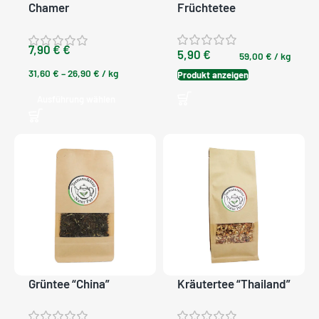
Chamer
Früchtetee
Landmischung
7,90
€
€
5,90
€
59,00
€
/
kg
31,60
€
–
26,90
€
/
kg
Produkt anzeigen
Ausführung wählen
Grüntee “China”
Kräutertee “Thailand”