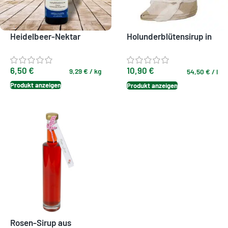
Heidelbeer-Nektar
Holunderblütensirup in
der Küchentuch-
Geschenkverpackung
6,50
€
10,90
€
9,29
€
/
kg
54,50
€
/
l
Produkt anzeigen
Produkt anzeigen
Rosen-Sirup aus