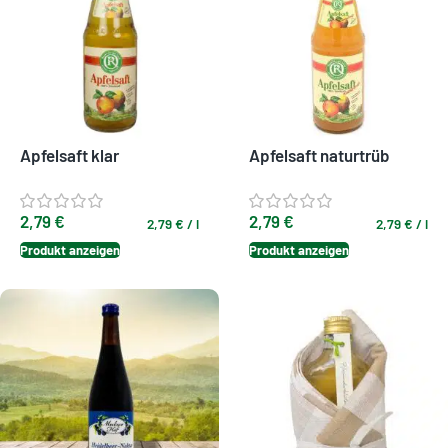
Apfelsaft klar
Apfelsaft naturtrüb
2,79
€
2,79
€
2,79
€
/
l
2,79
€
/
l
Produkt anzeigen
Produkt anzeigen