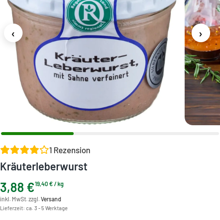
‹
›
1
Rezension
Kräuterleberwurst
3,88
€
19,40
€
/
kg
inkl. MwSt. zzgl.
Versand
Lieferzeit:
ca. 3 - 5 Werktage