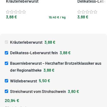
Kräuterleberwurst
Delikatess-Leber
3,88
€
3,88
€
19,40
€
/
kg
Kräuterleberwurst
3,88
€
Delikatess-Leberwurst fein
3,88
€
Bauernleberwurst – Herzhafter Brotzeitklassiker aus
der Regionaltheke
3,88
€
Wildleberwurst
5,50
€
Streichwurst vom Strohschwein
3,80
€
20,94
€