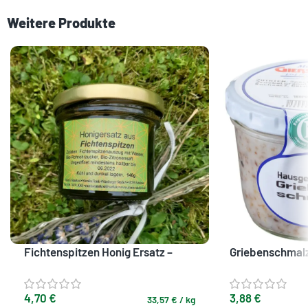
Weitere Produkte
Fichtenspitzen Honig Ersatz –
Griebenschmal
Veganer Genuss aus der Natur
3,88
€
4,70
€
33,57
€
/
kg