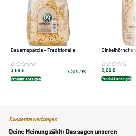
Bauernspätzle – Traditionelle
Dinkelhörnchen
Spätzle mit 20 % Ei
2,09
€
3,66
€
7,32
€
/
kg
Produkt anzeigen
Produkt anzeigen
Kundenbewertungen
Deine Meinung zählt: Das sagen unseren