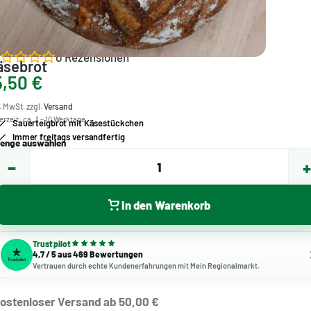
0
Rezensionen
äsebrot
5,50
€
. MwSt. zzgl.
Versand
erzeit:
ca. 3 – 10 Werktage
Sauerteigbrot mit Käsestückchen
Immer freitags versandfertig
enge auswählen
−
+
1
In den Warenkorb
Trustpilot
4,7 / 5 aus 469 Bewertungen
Vertrauen durch echte Kundenerfahrungen mit Mein Regionalmarkt.
ostenloser Versand ab 50,00 €