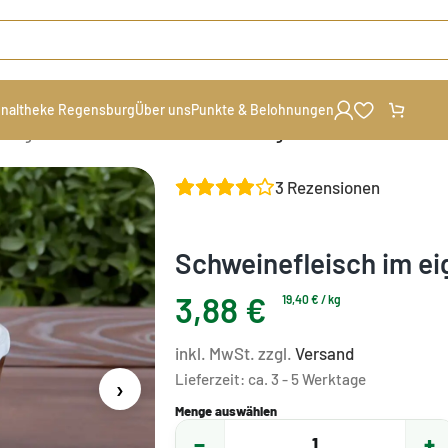
naltheke Regensburg
Über uns
Punkte & Belohnungen
 Regionaltheke
/
Schweinefleisch im eigenen Saft
3
Rezensionen
Schweinefleisch im ei
3,88
€
19,40
€
/
kg
inkl. MwSt. zzgl.
Versand
Lieferzeit:
ca. 3 - 5 Werktage
›
Menge auswählen
−
+
1