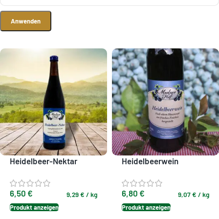
Anwenden
Heidelbeer-Nektar
Heidelbeerwein
6,50
€
6,80
€
9,29
€
/
kg
9,07
€
/
kg
Produkt anzeigen
Produkt anzeigen