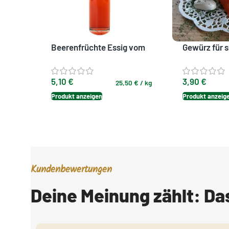
Beerenfrüchte Essig vom
Gewürz für s
Kräuter-Werk
Zaziki
5,10
€
3,90
€
25,50
€
/
kg
Produkt anzeigen
Produkt anzeig
Kundenbewertungen
Deine Meinung zählt: D