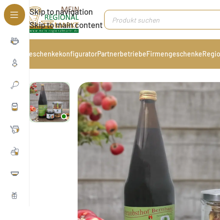
Skip to navigation
Skip to main content
Geschenkekonfigurator
Partnerbetriebe
Firmengeschenke
Regio
Start
/
Getränke & Kaffee
/
Alkoholfreie Getränke
/
Saf