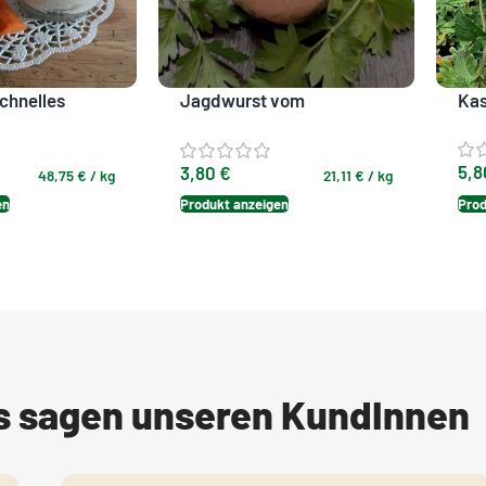
chnelles
Jagdwurst vom
Kas
Strohschwein
5,
3,80
€
48,75
€
/
kg
21,11
€
/
kg
Prod
en
Produkt anzeigen
as sagen unseren KundInnen