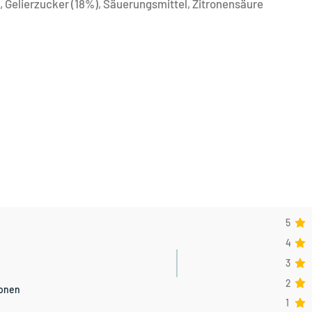
, Gelierzucker (18%), Säuerungsmittel, Zitronensäure
5
4
3
2
ionen
1