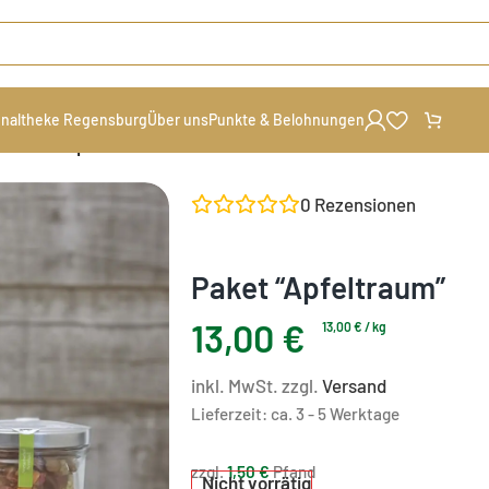
naltheke Regensburg
Über uns
Punkte & Belohnungen
t
/
Paket “Apfeltraum”
0
Rezensionen
Paket “Apfeltraum”
13,00
€
13,00
€
/
kg
inkl. MwSt. zzgl.
Versand
Lieferzeit:
ca. 3 - 5 Werktage
zzgl.
1,50
€
Pfand
Nicht vorrätig