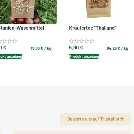
tanien-Waschmittel
Kräutertee “Thailand”
80
€
5,90
€
19,33
€
/
kg
84,29
€
/
kg
ukt anzeigen
Produkt anzeigen
Bewerte uns auf Trustpilot