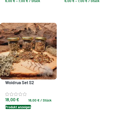
6,00
€
–
7,00
€
/
Stück
6,00
€
–
7,00
€
/
Stück
Ausführung wählen
Ausführung wählen
Woidrua Set S2
18,00
€
18,00
€
/
Stück
Produkt anzeigen