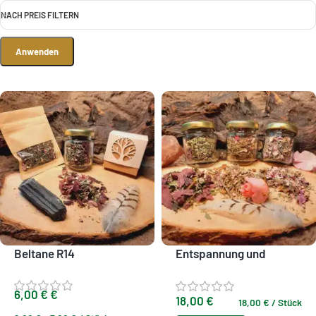
NACH PREIS FILTERN
Anwenden
Beltane R14
Entspannung und
Harmonie Set S3
6,00
€
€
18,00
€
18,00
€
/
Stück