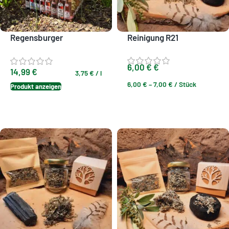
Regensburger
Reinigung R21
Genusstragerl – Bierbox
aus Bayern
6,00
€
€
14,99
€
3,75
€
/
l
6,00
€
–
7,00
€
/
Stück
Produkt anzeigen
Ausführung wählen