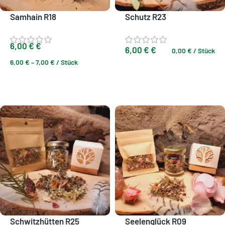
Samhain R18
Schutz R23
6,00
€
€
6,00
€
€
0,00
€
/
Stück
6,00
€
–
7,00
€
/
Stück
Ausführung wählen
Ausführung wählen
Schwitzhütten R25
Seelenglück R09