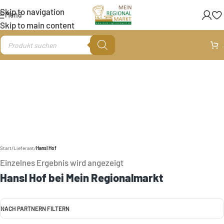
Skip to navigation
Menü
Skip to main content
.
Start
/
Lieferant
/
Hansl Hof
Einzelnes Ergebnis wird angezeigt
Hansl Hof bei Mein Regionalmarkt
NACH PARTNERN FILTERN