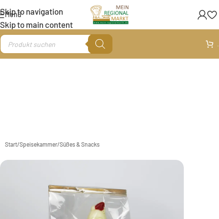
Skip to navigation
Menü
Skip to main content
.
Start
/
Speisekammer
/
Süßes & Snacks