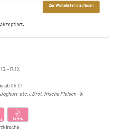
Zur Warteliste hinzufügen
akzeptiert.
15.–17.12.
s ab 05.01
.
oghurt, etc.), Brot, f
rische Fleisch- &
rzkirsche.