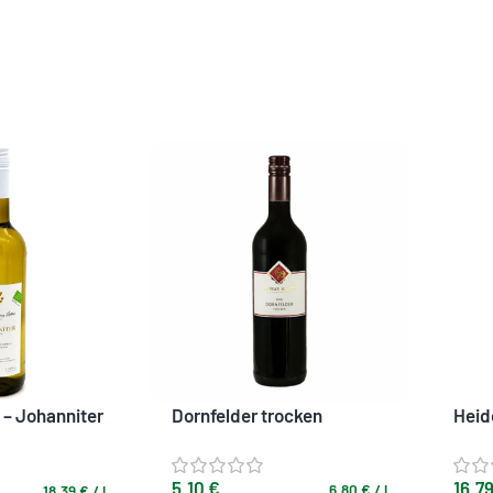
 – Johanniter
Dornfelder trocken
Heid
5,10
€
16,7
6,80
€
/
l
18,39
€
/
l