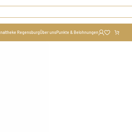
naltheke Regensburg
Über uns
Punkte & Belohnungen
r
/
Herzkirsch Likör