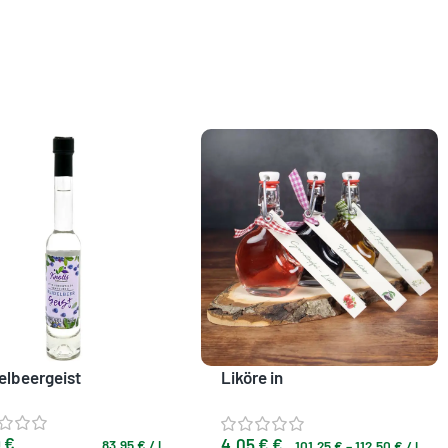
elbeergeist
Liköre in
Minibügelflaschen –
Geschenk & Mitbringsel
9
€
4,05
€
€
83,95
€
/
l
101,25
€
–
112,50
€
/
l