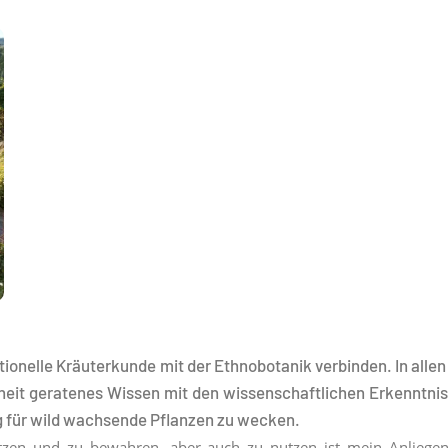
itionelle Kräuterkunde mit der Ethnobotanik verbinden. In alle
nheit geratenes Wissen mit den wissenschaftlichen Erkenntni
g für wild wachsende Pflanzen zu wecken.
ützen und zu bewahren, aber auch zu nutzen ist mein Anliegen