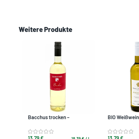
Weitere Produkte
Bacchus trocken –
BIO Weißwein
Regensburger Landwein
trocken
13,79
€
13,79
€
18,39
€
/
l