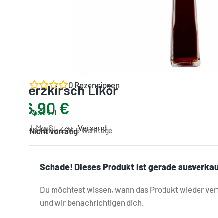
0
Rezensionen
Herzkirsch Likör
6,90
€
34,50
€
/
l
inkl. MwSt. zzgl.
Versand
Nicht vorrätig
Lieferzeit:
ca. 3 - 5 Werktage
Schade! Dieses Produkt ist gerade ausverkau
Du möchtest wissen, wann das Produkt wieder verf
und wir benachrichtigen dich.