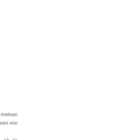
n meinen
ssen von
, ob als