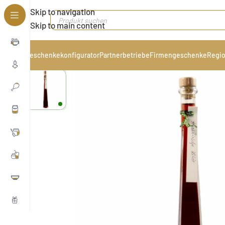
Skip to navigation
Skip to main content
Geschenkekonfigurator
Partnerbetriebe
Firmengeschenke
Regio
Start
/
Getränke & Kaffee
/
Alkoholische Getränke
/
Likö