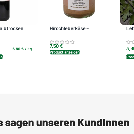
halbtrocken
Hirschleberkäse –
Le
Herzhafte Wildspezialität
Str
für die Brotzeit
7,50
€
3,
6,80
€
/
kg
Produkt anzeigen
en
Prod
as sagen unseren KundInnen