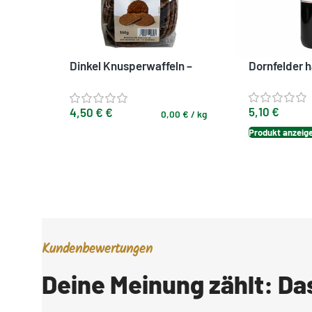
Dinkel Knusperwaffeln –
Dornfelder 
Knuspriger Schoko-Snack
5,10
€
4,50
€
€
0,00
€
/
kg
Produkt anzeig
Ausführung wählen
Kundenbewertungen
Deine Meinung zählt: D