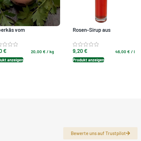
berkäs vom
Rosen-Sirup aus
ohschwein
Rosenblüten
80
€
9,20
€
20,00
€
/
kg
46,00
€
/
l
ukt anzeigen
Produkt anzeigen
Bewerte uns auf Trustpilot