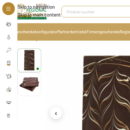
Skip to navigation
Skip to main content
Geschenkekonfigurator
Partnerbetriebe
Firmengeschenke
Regio
Start
/
Speisekammer
/
Süßes & Snacks
/
Tafelschokol
‹