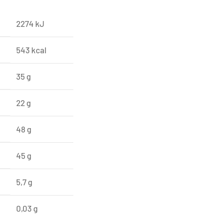
2274
kJ
543
kcal
35
g
22
g
48
g
45
g
5,7
g
0,03
g