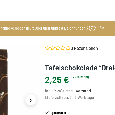
naltheke Regensburg
Über uns
Punkte & Belohnungen
ade “Dreierlei Zartbitter”
0
Rezensionen
Tafelschokolade “Dreie
2,25
€
22,50
€
/
kg
inkl. MwSt. zzgl.
Versand
Lieferzeit:
ca. 3 - 5 Werktage
›
glutenfrei