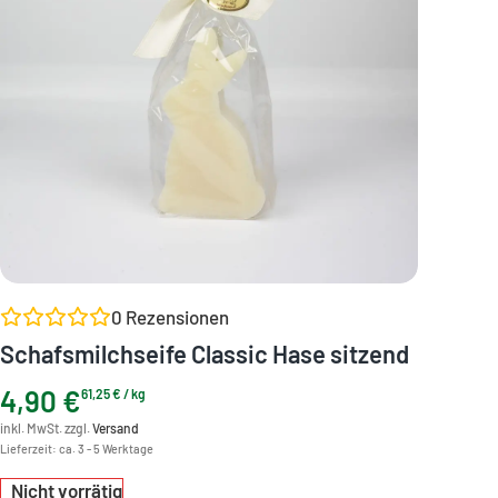
0
Rezensionen
Schafsmilchseife Classic Hase sitzend
4,90
€
61,25
€
/
kg
inkl. MwSt. zzgl.
Versand
Lieferzeit:
ca. 3 - 5 Werktage
Nicht vorrätig