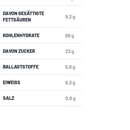
DAVON
GESÄTTIGTE
9,3
g
FETTSÄUREN
KOHLENHYDRATE
69
g
DAVON
ZUCKER
23
g
BALLASTSTOFFE
5,8
g
EIWEISS
6,3
g
SALZ
0,9
g