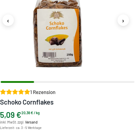
‹
›
1
Rezension
Schoko Cornflakes
5,09
€
20,36
€
/
kg
inkl. MwSt. zzgl.
Versand
Lieferzeit:
ca. 3 - 5 Werktage