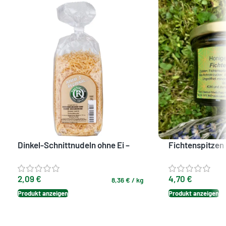
Dinkel-Schnittnudeln ohne Ei –
Fichtenspitzen 
vom Kreuzerhof
Veganer Genuss
2,09
€
4,70
€
8,36
€
/
kg
Produkt anzeigen
Produkt anzeigen