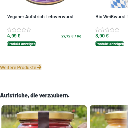
Veganer Aufstrich Lebwerwurst
Bio Weißwurst 
Art “Lydia” – herzhafter Bio-
Weißwurst-Alte
Brotaufstrich aus Bayern
Sojabohnen aus
4,99
€
3,90
€
27,72
€
/
kg
Produkt anzeigen
Produkt anzeigen
Weitere Produkte
Aufstriche, die verzaubern.