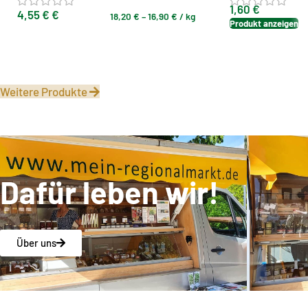
1,60
€
4,55
€
€
18,20
€
–
16,90
€
/
kg
Produkt anzeigen
Ausführung wählen
Weitere Produkte
Dafür leben wir!
Über uns