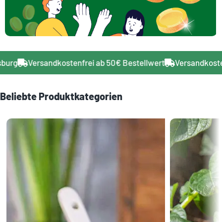
 Regensburg
Versandkostenfrei ab 50€ Bestellwert
Versa
Beliebte Produktkategorien