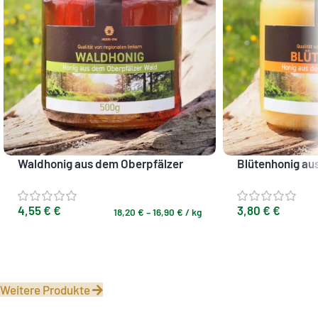
Waldhonig aus dem Oberpfälzer
Blütenhonig au
Wald
Wald
4,55
€
€
3,80
€
€
18,20
€
–
16,90
€
/
kg
Ausführung wählen
Ausführung wähl
Weitere Produkte