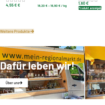
1,60
€
4,55
€
€
18,20
€
–
16,90
€
/
kg
Produkt anzeigen
Ausführung wählen
Weitere Produkte
Dafür leben wir!
Über uns