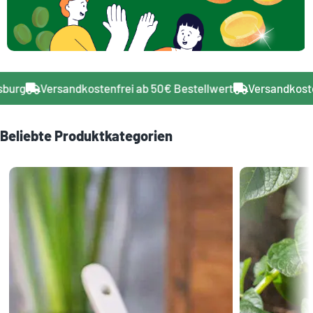
 Regensburg
Versandkostenfrei ab 50€ Bestellwert
Versa
Beliebte Produktkategorien