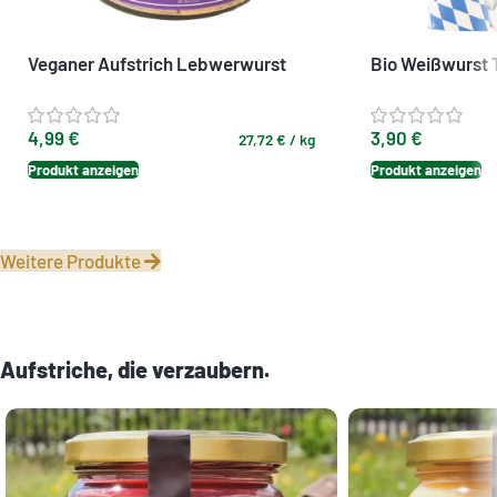
Veganer Aufstrich Lebwerwurst
Bio Weißwurst 
Art “Lydia” – herzhafter Bio-
Weißwurst-Alte
Brotaufstrich aus Bayern
Sojabohnen aus
4,99
€
3,90
€
27,72
€
/
kg
Produkt anzeigen
Produkt anzeigen
Weitere Produkte
Aufstriche, die verzaubern.