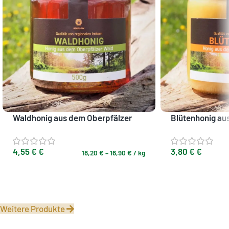
Waldhonig aus dem Oberpfälzer
Blütenhonig au
Wald
Wald
4,55
€
€
3,80
€
€
18,20
€
–
16,90
€
/
kg
Ausführung wählen
Ausführung wähl
Weitere Produkte